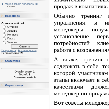
Менеджер по продажам
[4]
продаж в компаниях.
Статьи
Обычно
тренинг 
Наш опрос
упражнения, и и
Оцените мой сайт
Отлично
менеджеры получ
Хорошо
установление пер
Неплохо
Плохо
потребностей клие
Ужасно
работа с возражениям
Результаты
|
Архив опросов
Всего ответов:
20
А также, тренинг 
Статистика
содержать в себе
те
которой участникам
Онлайн всего:
1
Гостей:
1
Пользователей:
0
этапы включает в се
качествами долже
Форма входа
менеджер по продажа
Вот
советы менедже