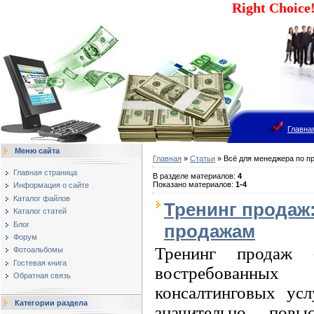
Right Choic
Главна
Меню сайта
Главная
»
Статьи
» Всё для менеджера по п
Главная страница
В разделе материалов
:
4
Показано материалов
:
1-4
Информация о сайте
Каталог файлов
Тренинг продаж
Каталог статей
Блог
продажам
Форум
Тренинг продаж
Фотоальбомы
Гостевая книга
востребованны
Обратная связь
консалтинговых усл
Категории раздела
значительно повы