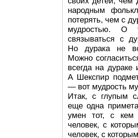
своих детей, чем 
народным фольк
потерять, чем с д
мудростью. О 
связываться с ду
Но дурака не вс
Можно согласитьс
всегда на дураке 
А Шекспир подмет
— вот мудрость му
Итак, с глупым с
еще одна примета:
умен тот, с кем 
человек, с которы
человек, с которы