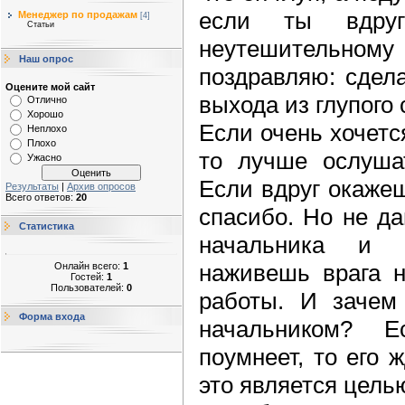
если ты вдру
Менеджер по продажам
[4]
Статьи
неутешительн
Наш опрос
поздравляю: сдел
Оцените мой сайт
выхода из глупого 
Отлично
Хорошо
Если очень хочетс
Неплохо
Плохо
то лучше ослушат
Ужасно
Если вдруг окажеш
Результаты
|
Архив опросов
Всего ответов:
20
спасибо. Но не да
Статистика
начальника и 
наживешь врага н
Онлайн всего:
1
Гостей:
1
Пользователей:
0
работы. И зачем
Форма входа
начальником? 
поумнеет, то его
это является цель