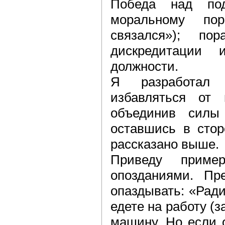
Победа над по
моральному по
связался»); п
дискредитации
должности.
Я разработал 
избавляться от 
объединив силы
оставшись в стор
рассказано выше.
Приведу прим
опозданиями. Пр
опаздывать: «Ради 
едете на работу (з
машину. Но если о