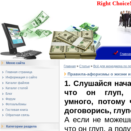
Right Choic
Главна
Меню сайта
Главная
»
Статьи
»
Всё для менеджера по п
Главная страница
Правила-афоризмы о жизни и
Информация о сайте
1. Слушайся нача
Каталог файлов
Каталог статей
что он глуп, 
Блог
умного, потому
Форум
Фотоальбомы
договорись, глуп
Гостевая книга
Обратная связь
А если не можешь
что он глуп, а под
Категории раздела