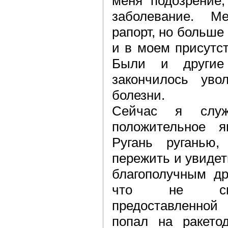
меня подозрение,
заболевание. М
рапорт, но больше 
и в моем присутст
Были и другие 
закончилось ув
болезни.
Сейчас я служ
положительное 
Ругань руганью
пережить и увидет
благополучным др
что не смог
предоставленной
попал на ракето