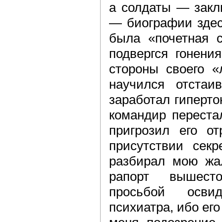
а солдаты — закл
— биографии здесь
была «почетная 
подвергся гонени
стороны своего «
научился отстаи
заработал гиперто
командир перестал
пригрозил его от
присутствии секр
разбирал мою жал
рапорт вышест
просьбой осви
психиатра, ибо ег