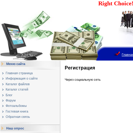
Right Choic
Главна
Меню сайта
Регистрация
Главная страница
Информация о сайте
Через социальную сеть
Каталог файлов
Каталог статей
Блог
Форум
Фотоальбомы
Гостевая книга
Обратная связь
Наш опрос