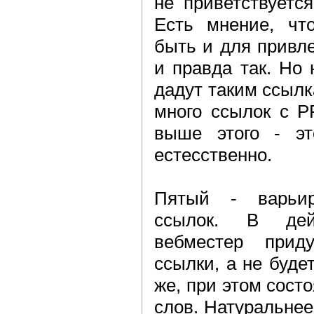
не приветствуетс
Есть мнение, чт
быть и для привле
и правда так. Но 
дадут таким ссылк
много ссылок с P
выше этого - эт
естесственно.
Пятый - варьир
ссылок. В дей
вебместер прид
ссылки, а не буде
же, при этом сост
слов. Натуральнее