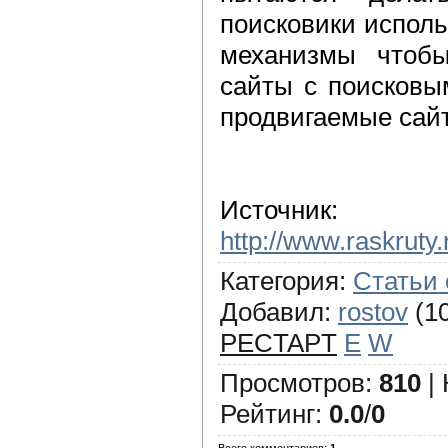
поисковики испол
механизмы чтоб
сайты с поисковы
продвигаемые сай
Источник
:
http://www.raskruty.
Категория
:
Статьи 
Добавил
:
rostov
(10
PECTAPT
E
W
Просмотров
:
810
|
Рейтинг
:
0.0
/
0
Всего комментариев
:
1