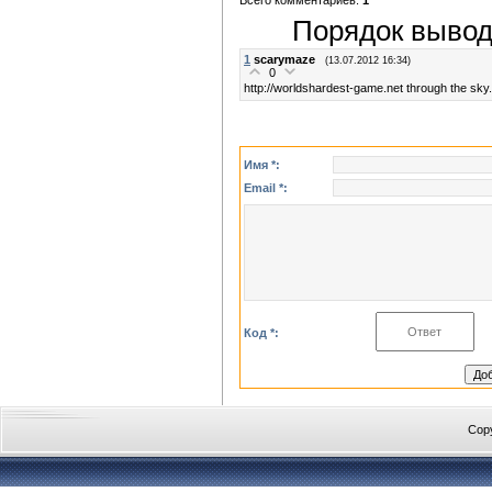
Порядок вывод
1
scarymaze
(13.07.2012 16:34)
0
http://worldshardest-game.net through the s
Имя *:
Email *:
Код *:
Cop