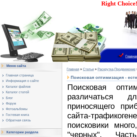
Right Choic
Главна
Меню сайта
Главная
»
Статьи
»
Раскрутка,Продвижение
Главная страница
Поисковая оптимизация - ес
Информация о сайте
Поисковая опти
Каталог файлов
Каталог статей
различаться д
Блог
приносящего при
Форум
Фотоальбомы
сайта-трафикогене
Гостевая книга
Обратная связь
поисковики много
"черных". Час
Категории раздела