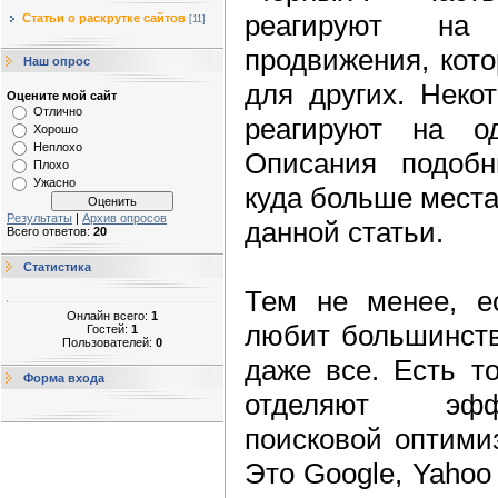
реагируют на 
Статьи о раскрутке сайтов
[11]
продвижения, кот
Наш опрос
для других. Неко
Оцените мой сайт
Отлично
реагируют на 
Хорошо
Неплохо
Описания подобн
Плохо
Ужасно
куда больше места
Результаты
|
Архив опросов
данной статьи.
Всего ответов:
20
Статистика
Тем не менее, е
Онлайн всего:
1
любит большинств
Гостей:
1
Пользователей:
0
даже все. Есть т
Форма входа
отделяют эфф
поисковой оптими
Это Google, Yahoo